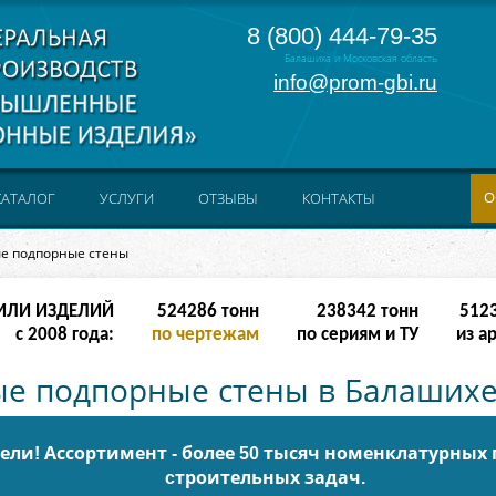
8 (800) 444-79-35
Балашиха и Московская область
info@prom-gbi.ru
О
КАТАЛОГ
УСЛУГИ
ОТЗЫВЫ
КОНТАКТЫ
е подпорные стены
ИЛИ ИЗДЕЛИЙ
628731
тонн
238342
тонн
512
с 2008 года:
по чертежам
по сериям и ТУ
из а
е подпорные стены в Балаших
ли! Ассортимент - более 50 тысяч номенклатурных
cтроительных задач.