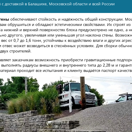
й с доставкой в Балашихe, Московской области и всей России
тены
обеспечивают стойкость и надёжность общей конструкции. М
ам обрушиться и обладают эстетическими свойствами. Их строят из
 нижней и верхней поверхностях блока предусмотрено не одно, а не
ьно другого, увеличивая или уменьшая угол наклона стены. Возможны
вес от 0,7 до 1,6 тонн, устойчивы к воздействию влаги и других агр
 отвес может возводиться в стеснённых условиях. Для сборки обычн
двух строителей.
вляет заказчикам возможность приобрести гравитационные подпорн
 выполнять радиусы внешнего и внутреннего типа до 2,28 м и гарант
атериал проходит все испытания и клиенту выдаётся паспорт качеств