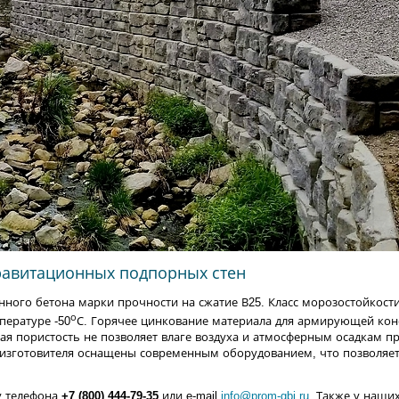
гравитационных подпорных стен
нного бетона марки прочности на сжатие В25. Класс морозостойкости
о
пературе -50
С. Горячее цинкование материала для армирующей кон
ая пористость не позволяет влаге воздуха и атмосферным осадкам пр
-изготовителя оснащены современным оборудованием, что позволя
у телефона
+7 (800) 444-79-35
или e-mail
info@prom-gbi.ru
. Также у наши