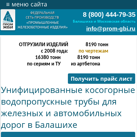
≡
меню сайта
8 (800) 444-79-35
Балашиха и Московская область
info@prom-gbi.ru
ОТГРУЗИЛИ ИЗДЕЛИЙ
16382
тонн
с 2008 года:
по чертежам
32764
тонн
16382
тонн
по сериям и ТУ
из артбетона
Получить прайс лист
Унифицированные косогорные
водопропускные трубы для
железных и автомобильных
дорог в Балашихе