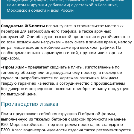
цементом и другими добавками) с доставкой в Балашихe,
Московской области и всей России
Сводчатые ЖБ-плиты
используются в строительстве мостовых
переправ для автомобильного трафика, а также арочных
сооружений. Они обладают высокой прочностью и устойчивостью
ко всем возможным нагрузкам – весу снега в зимнее время, напору
ветра, массе всех автомобилей даже при высоком трафике. По
необходимости плиты армируют сеткой, прутком или сварным
каркасом.
«Пром ЖБИ»
предлагает сводчатые плиты, изготовленные по
типовому образцу или индивидуальному проекту, в последнем
случае он разрабатывается по чертежам заказчика. Мы даем
твердую гарантию качества, а сотрудничество с производителем
без дилеров и посредников позволит приобрести нашу продукцию
по выгодной цене.
Производство и заказ
Плита представляет собой конструкцию П-образной формы,
выполненную из тяжелых бетонов с маркой прочности не менее
В30. Морозостойкость – под контролем проекта, но стандартно –
F300. Класс водонепроницаемости изделия также регламентируется