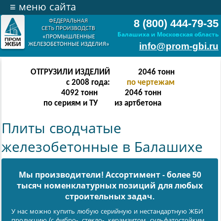
≡
меню сайта
8 (800) 444-79-35
Балашиха и Московская область
info@prom-gbi.ru
ОТГРУЗИЛИ ИЗДЕЛИЙ
2046
тонн
с 2008 года:
по чертежам
4092
тонн
2046
тонн
по сериям и ТУ
из артбетона
Плиты сводчатые
железобетонные в Балашихе
Мы производители! Ассортимент - более 50
тысяч номенклатурных позиций для любых
cтроительных задач.
У нас можно купить любую серийную и нестандартную ЖБИ
продукцию (с фибро-, стекло-, керамзитом, сульфатостойким