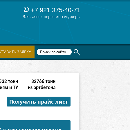
+7 921 375-40-71
Для заявок через мессенджеры
СТАВИТЬ ЗАЯВКУ
342
тонн
131070
тонн
иям и ТУ
из артбетона
Получить прайс лист
50 тысяч номенклатурных