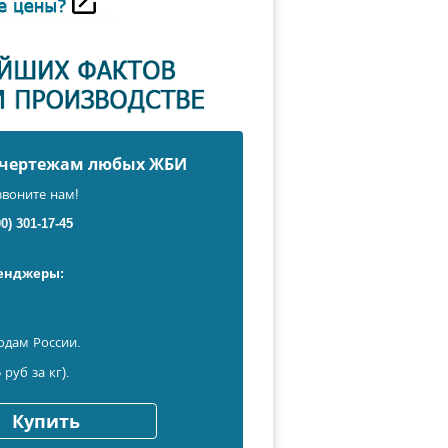
о чертежам любых ЖБИ
звоните нам!
00) 301-17-45
сенджеры:
одам России.
 руб за кг).
Купить