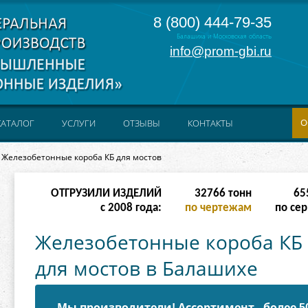
8 (800) 444-79-35
Балашиха и Московская область
info@prom-gbi.ru
О
КАТАЛОГ
УСЛУГИ
ОТЗЫВЫ
КОНТАКТЫ
Железобетонные короба КБ для мостов
ОТГРУЗИЛИ ИЗДЕЛИЙ
131070
тонн
238
с 2008 года:
по чертежам
по сер
Железобетонные короба КБ
для мостов в Балашихе
Мы производители! Ассортимент - более 