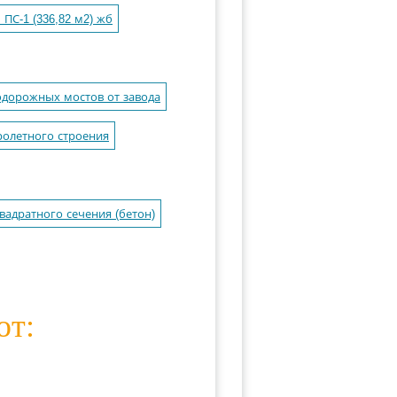
ПС-1 (336,82 м2) жб
одорожных мостов от завода
ролетного строения
вадратного сечения (бетон)
ют: