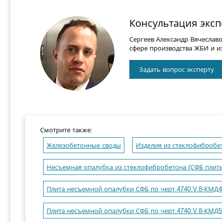
Консультация эксп
Сергеев Александр Вячеслав
сфере производства ЖБИ и из
Задать вопрос эксперту
Смотрите также:
Железобетонные своды
Изделия из стеклофибробе
Несъемная опалубка из стеклофибробетона (СФБ плит
Плита несъемной опалубки СФБ по черт.4740.V.8-КМД4 
Плита несъемной опалубки СФБ по черт.4740.V.8-КМД5 