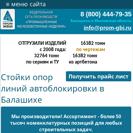
≡
меню сайта
8 (800) 444-79-35
Балашиха и Московская область
info@prom-gbi.ru
ОТГРУЗИЛИ ИЗДЕЛИЙ
32766
тонн
с 2008 года:
по чертежам
65532
тонн
32766
тонн
по сериям и ТУ
из артбетона
Стойки опор
Получить прайс лист
линий автоблокировки в
Балашихе
Мы производители! Ассортимент - более 50
тысяч номенклатурных позиций для любых
cтроительных задач.