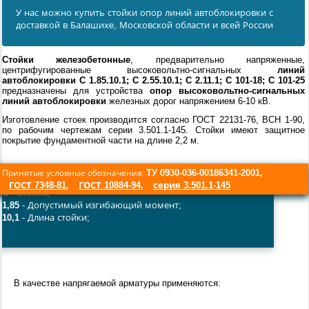
У нас можно купить стойки опор линий автоблокировки с
доставкой в Балашихe, Московской области и всей России
Стойки железобетонные
, предварительно напряженные,
центрифугированные высоковольтно-сигнальных
линий
автоблокировки
С 1.85.10.1; С 2.55.10.1; С 2.11.1; С 101-18; С 101-25
предназначены для устройства
опор высоковольтно-сигнальных
линий автоблокировки
железных дорог напряжением 6-10 кВ.
Изготовление стоек производится согласно ГОСТ 22131-76, ВСН 1-90,
по рабочим чертежам серии 3.501.1-145. Стойки имеют защитное
покрытие фундаментной части на длине 2,2 м.
ТУ 0930-036-00186341-2001,
Принятые условные обозначения:
ГОСТ 7348-81
,
ГОСТ 10884-94
,
серия 3.501.1-145
C
- Стойка;
1,85
- Допустимый изгибающий момент;
10,1
- Длина стойки;
В качестве напрягаемой арматуры применяются: