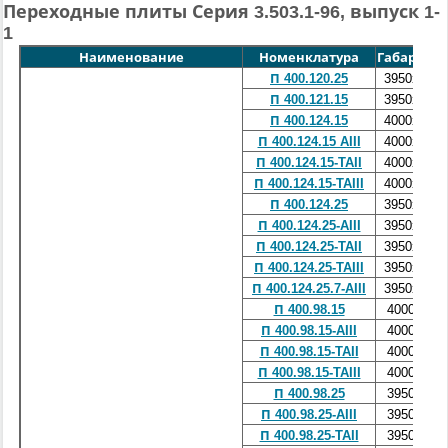
Переходные плиты Серия 3.503.1-96, выпуск 1-
1
Наименование
Номенклатура
Габариты 
П 400.120.25
3950х1240
П 400.121.15
3950х1240
П 400.124.15
4000х1240
П 400.124.15 AIII
4000х1240
П 400.124.15-TAII
4000х1240
П 400.124.15-TAIII
4000х1240
П 400.124.25
3950х1240
П 400.124.25-AIII
3950х1240
П 400.124.25-TAII
3950х1240
П 400.124.25-TAIII
3950х1240
П 400.124.25.7-AIII
3950х1240
П 400.98.15
4000х980
П 400.98.15-AIII
4000х980
П 400.98.15-TAII
4000х980
П 400.98.15-TAIII
4000х980
П 400.98.25
3950х980
П 400.98.25-AIII
3950х980
П 400.98.25-TAII
3950х980