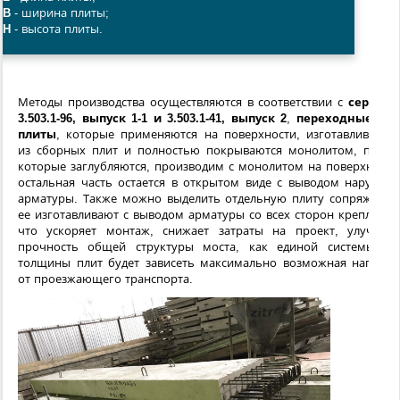
B
- ширина плиты;
H
- высота плиты.
Методы производства осуществляются в соответствии с
сериям
3.503.1-96, выпуск 1-1 и
3.503.1-41, выпуск 2
,
переходные ж.б
плиты
, которые применяются на поверхности, изготавливаютс
из сборных плит и полностью покрываются монолитом, плиты
которые заглубляются, производим с монолитом на поверхности
остальная часть остается в открытом виде с выводом наружно
арматуры. Также можно выделить отдельную плиту сопряжения
ее изготавливают с выводом арматуры со всех сторон крепления
что ускоряет монтаж, снижает затраты на проект, улучшае
прочность общей структуры моста, как единой системы. О
толщины плит будет зависеть максимально возможная нагрузк
от проезжающего транспорта.