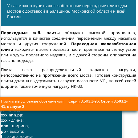
У нас можно купить железобетонные переходные плиты для
мостов с доставкой в Балашихe, Московской области и всей
России
Переходные ж.б. плиты
обладают высокой прочностью,
используется в качестве соединения пересечений между насыпью
мостов и других сооружений.
Переходная железобетонная
плита
находится в зоне проезжай части, крепиться на стенку устоя
или модуль пролетного изделия, и с другой стороны опирается на
насыпь подхода.
Плита несет распределительный характер нагрузки,
непосредственно на протяжении всего моста. Готовая конструкция
плиты должна выдерживать нагрузки классности А11, по всей своей
ширине, также точечную нагрузку НК-80.
Принятые условные обозначения:
Серия 3.503.1-96
,
Серия 3.503.1-
41, выпуск 2
П
- плита;
xxx.nnn.pp:
xxx
- длина;
nnn
- ширина;
pp
- высота;
L
- длина плиты;