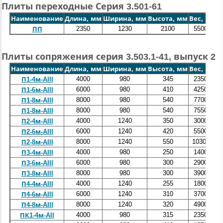
Плиты переходные Серия 3.501-61
Наименование
Длина, мм
Ширина, мм
Высота, мм
Вес, кг
2350
1230
2100
5500
ПП
Плиты сопряжения серия 3.503.1-41, выпуск 2
Наименование
Длина, мм
Ширина, мм
Высота, мм
Вес, кг
Об
4000
980
345
2350
П1-4м-AIII
6000
980
410
4250
П1-6м-AIII
8000
980
540
7700
П1-8м-AIII
8000
980
540
7550
П1-8м-AIII
4000
1240
350
3000
П2-4м-AIII
6000
1240
420
5500
П2-6м-AIII
8000
1240
550
10300
П2-8м-AIII
4000
980
250
1400
П3-4м-AIII
6000
980
300
2900
П3-6м-AIII
8000
980
300
3900
П3-8м-AIII
4000
1240
255
1800
П4-4м-AIII
6000
1240
310
3700
П4-6м-AIII
8000
1240
320
4900
П4-8м-AIII
4000
980
315
2350
ПК1-4м-AII