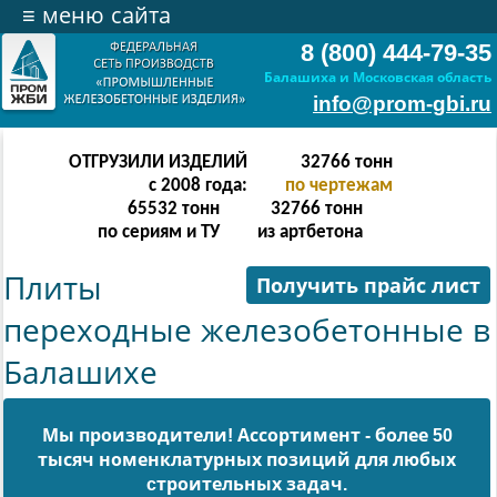
≡
меню сайта
8 (800) 444-79-35
Балашиха и Московская область
info@prom-gbi.ru
ОТГРУЗИЛИ ИЗДЕЛИЙ
131070
тонн
с 2008 года:
по чертежам
238342
тонн
131070
тонн
по сериям и ТУ
из артбетона
Плиты
Получить прайс лист
переходные железобетонные в
Балашихе
Мы производители! Ассортимент - более 50
тысяч номенклатурных позиций для любых
cтроительных задач.