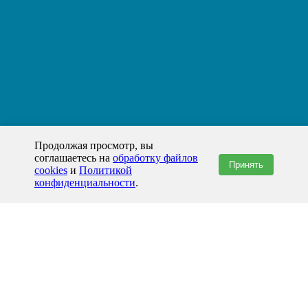
Продолжая просмотр, вы
соглашаетесь на
обработку файлов
Принять
cookies
и
Политикой
конфиденциальности
.
+7(800)444-79-35
звонок по России бесплатный
+7 (812) 565-17-28
ООО "ЖБИ и Архитектура" © 2008-2026
Балашиха и Московская область
info@prom-gbi.ru