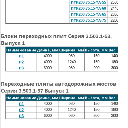
ПТК200.75.15-ТА-55
2530х750
ПТК200.75.15-ТА-60
2440х750
ПТК200.75.15-ТА-65
2350х750
ПТК200.75.15-ТА-75
2200х750
Блоки переходных плит Серия 3.503.1-53,
Выпуск 1
Наименование
Длина, мм
Ширина, мм
Высота, мм
Вес, кг
4000
980
150
1400
П1
4000
1240
150
1800
П2
6000
980
200
3000
П3
Переходные плиты автодорожных мостов
Серия 3.503.1-57 Выпуск 1
Наименование
Длина, мм
Ширина, мм
Высота, мм
Вес, кг
4000
980
150
1400
П1
4000
1240
150
1800
П2
6000
980
200
3000
П3